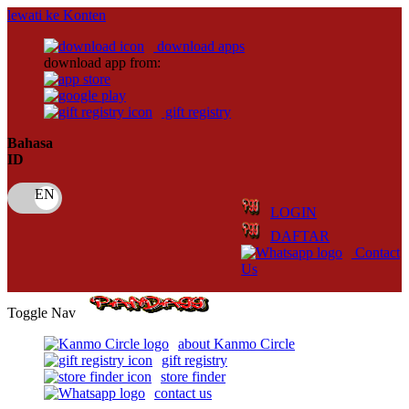
lewati ke Konten
download apps
download app from:
gift registry
Bahasa
ID
LOGIN
DAFTAR
Contact
Us
Toggle Nav
about Kanmo Circle
gift registry
store finder
contact us