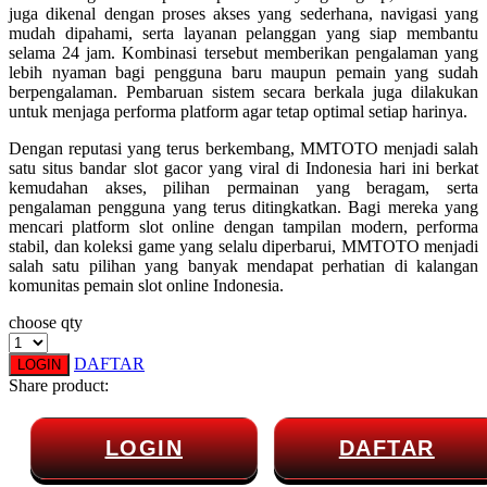
juga dikenal dengan proses akses yang sederhana, navigasi yang
Squishmallows
mudah dipahami, serta layanan pelanggan yang siap membantu
selama 24 jam. Kombinasi tersebut memberikan pengalaman yang
Starbooks
lebih nyaman bagi pengguna baru maupun pemain yang sudah
berpengalaman. Pembaruan sistem secara berkala juga dilakukan
Stick-O
untuk menjaga performa platform agar tetap optimal setiap harinya.
Stokke
Dengan reputasi yang terus berkembang, MMTOTO menjadi salah
Sudocrem
satu situs bandar slot gacor yang viral di Indonesia hari ini berkat
kemudahan akses, pilihan permainan yang beragam, serta
Sumimo
pengalaman pengguna yang terus ditingkatkan. Bagi mereka yang
mencari platform slot online dengan tampilan modern, performa
Sunnylife
stabil, dan koleksi game yang selalu diperbarui, MMTOTO menjadi
salah satu pilihan yang banyak mendapat perhatian di kalangan
Sun-Staches
komunitas pemain slot online Indonesia.
Swimava
choose qty
T
DAFTAR
LOGIN
Share product:
Tommee Tippee
Trunki
LOGIN
DAFTAR
Tutti Bambini