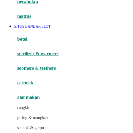
perabotan
Happy Tummy
Hauck
matras
Havaianas
SITUS BANDAR SLOT
Hegen
botol
Hot Wheels
sterilizer & warmers
Hybrid
soothers & teethers
I
Inlacta DHA
celemek
Interlac
alat makan
Ivenet
cangkir
J
piring & mangkuk
Jack N Jill
sendok & garpu