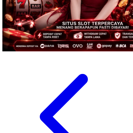
Xootz
Y
Yamatoya
Z
Zaxy
Zoggs
0-9
4Moms
59S