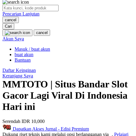
O
Pencarian Lanjutan
Oh Ma Grain
cancel
Okiedog
Cari
cancel
P
Akun Saya
Masuk / buat akun
Peachy
buat akun
Phil & Ted's
Bantuan
Philips Avent
Daftar Keinginan
Keranjang Saya
Pigeon
MMTOTO | Situs Bandar Slot
Playgro
Gacor Lagi Viral Di Indonesia
Poled Global
Hari ini
Ponycycle
Serendah
IDR 10,000
Puma
Dapatkan Akses
Jurnal
-
Edisi Premium
Pureats
Dukung riset teknis kami melalui opsi berlangganan via
.
Pelajari