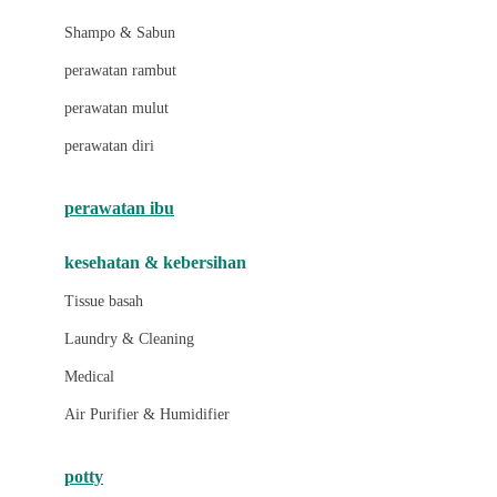
London Taxi
Shampo & Sabun
Love To Dream
perawatan rambut
perawatan mulut
M
perawatan diri
Magformers
Mama's Choice
perawatan ibu
Mamas&Papas
kesehatan & kebersihan
Mamaway
Tissue basah
Maxi Cosi
Laundry & Cleaning
Megabloks
Medical
Micro
Air Purifier & Humidifier
MiDeer
Mimi & Lula
potty
Mini Monkey