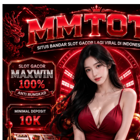
Twistshake
TY Toys
U
V
Veja
Vitaflow
Vtech
W
Waterland
Wellness
X