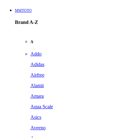
MMTOTO
Brand A-Z
A
Addo
Adidas
Airfree
Alamii
Amara
Aqua Scale
Asics
Aveeno
Awan