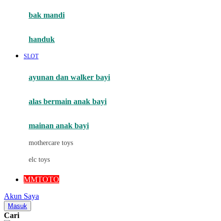
Moby
bak mandi
Momami
handuk
Mothercare
SLOT
Mustela
ayunan dan walker bayi
My Buddy Tag
My K
alas bermain anak bayi
N
mainan anak bayi
Naif
mothercare toys
Nike
elc toys
Nordic Natural
MMTOTO
Nuby
Akun Saya
Nuna
Masuk
Cari