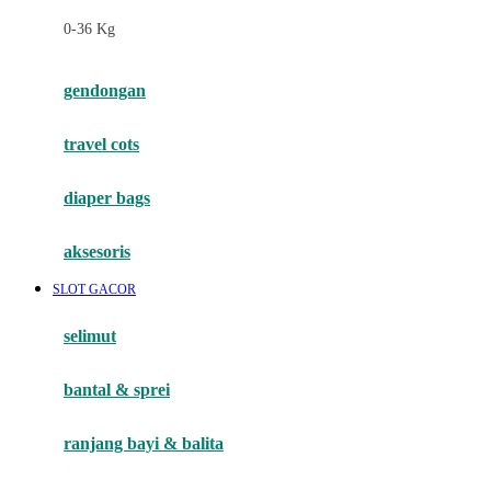
Felt So Sweet
0-36 Kg
Fisher Price
Flipper
gendongan
Friends Of Sally
travel cots
G
diaper bags
Gb
Geko
aksesoris
Graco
SLOT GACOR
Gund
selimut
H
bantal & sprei
Habbie
Haenim
ranjang bayi & balita
Happy Horse