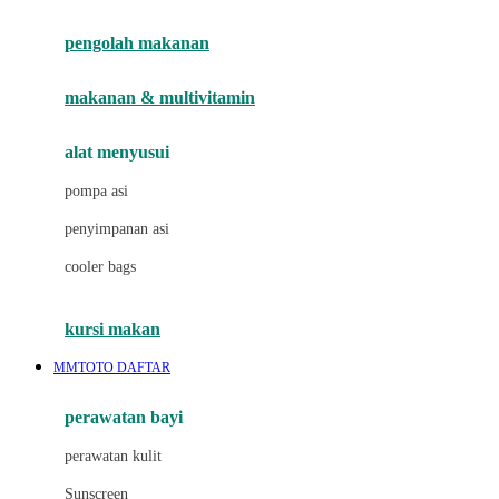
Joie
pengolah makanan
Joolz
Jujube
makanan & multivitamin
K
alat menyusui
Kiddycuts
pompa asi
Kumon
penyimpanan asi
L
cooler bags
Leapfrog
kursi makan
Leclerc
MMTOTO DAFTAR
Lee Vierra
Lillebaby
perawatan bayi
Little Bird Told Me
perawatan kulit
Little Miss Janis
Sunscreen