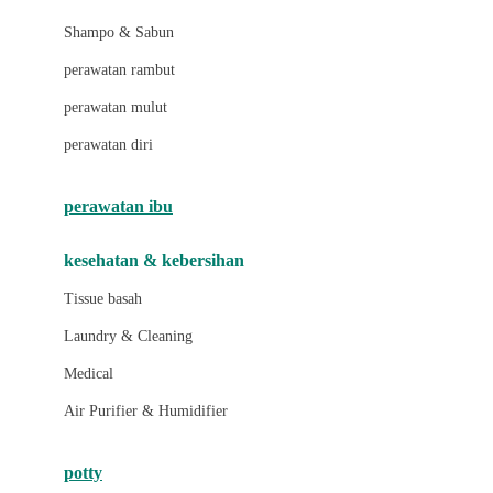
London Taxi
Shampo & Sabun
Love To Dream
perawatan rambut
perawatan mulut
M
perawatan diri
Magformers
Mama's Choice
perawatan ibu
Mamas&Papas
kesehatan & kebersihan
Mamaway
Tissue basah
Maxi Cosi
Laundry & Cleaning
Megabloks
Medical
Micro
Air Purifier & Humidifier
MiDeer
Mimi & Lula
potty
Mini Monkey