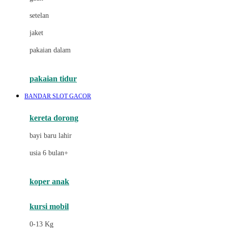
Dae Organics
setelan
Docare
jaket
Doona
pakaian dalam
Down To Earth
Drew
pakaian tidur
Dr. Brown's
BANDAR SLOT GACOR
E
kereta dorong
ELC
bayi baru lahir
Ergobaby
usia 6 bulan+
Expert Care
koper anak
Ezyroller
kursi mobil
F
0-13 Kg