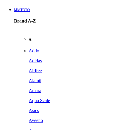
MMTOTO
Brand A-Z
A
Addo
Adidas
Airfree
Alamii
Amara
Aqua Scale
Asics
Aveeno
Awan