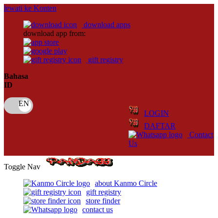
lewati ke Konten
download apps
download app from:
gift registry
Bahasa
ID
LOGIN
DAFTAR
Contact
Us
Toggle Nav
about Kanmo Circle
gift registry
store finder
contact us