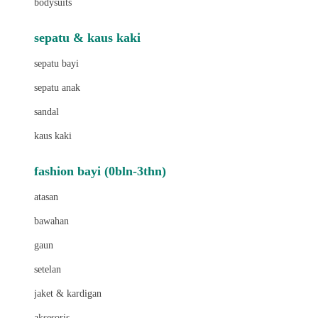
bodysuits
sepatu & kaus kaki
sepatu bayi
sepatu anak
sandal
kaus kaki
fashion bayi (0bln-3thn)
atasan
bawahan
gaun
setelan
jaket & kardigan
aksesoris