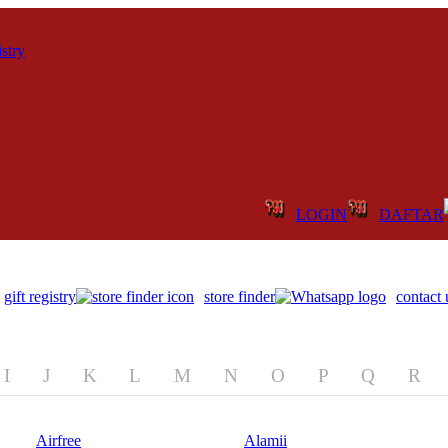
istry
LOGIN
DAFTAR
gift registry
store finder
contact 
I
J
K
L
M
N
O
P
Q
R
Airfree
Alamii