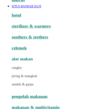
SITUS BANDAR SLOT
botol
sterilizer & warmers
soothers & teethers
celemek
alat makan
cangkir
piring & mangkuk
sendok & garpu
pengolah makanan
makanan & multivitamin