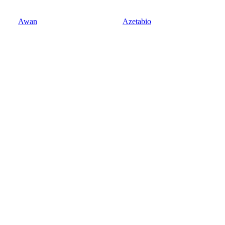
Awan
Azetabio