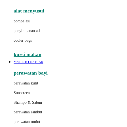
alat menyusui
pompa asi
penyimpanan asi
cooler bags
kursi makan
MMTOTO DAFTAR
perawatan bayi
perawatan kulit
Sunscreen
Shampo & Sabun
perawatan rambut
perawatan mulut