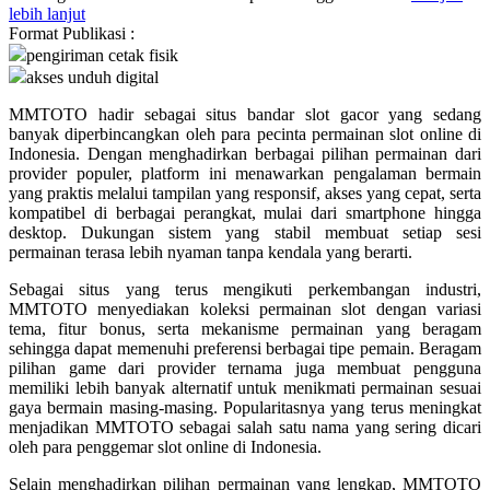
lebih lanjut
Q
Format Publikasi :
pengiriman cetak fisik
QV Baby
akses unduh digital
MMTOTO hadir sebagai situs bandar slot gacor yang sedang
R
banyak diperbincangkan oleh para pecinta permainan slot online di
Indonesia. Dengan menghadirkan berbagai pilihan permainan dari
Real Shades
provider populer, platform ini menawarkan pengalaman bermain
yang praktis melalui tampilan yang responsif, akses yang cepat, serta
Red Castle
kompatibel di berbagai perangkat, mulai dari smartphone hingga
desktop. Dukungan sistem yang stabil membuat setiap sesi
Ribbon Madness
permainan terasa lebih nyaman tanpa kendala yang berarti.
S
Sebagai situs yang terus mengikuti perkembangan industri,
MMTOTO menyediakan koleksi permainan slot dengan variasi
Sebamed
tema, fitur bonus, serta mekanisme permainan yang beragam
sehingga dapat memenuhi preferensi berbagai tipe pemain. Beragam
Silver Cross
pilihan game dari provider ternama juga membuat pengguna
memiliki lebih banyak alternatif untuk menikmati permainan sesuai
Simply Idea
gaya bermain masing-masing. Popularitasnya yang terus meningkat
menjadikan MMTOTO sebagai salah satu nama yang sering dicari
Skip Hop
oleh para penggemar slot online di Indonesia.
Spectra
Selain menghadirkan pilihan permainan yang lengkap, MMTOTO