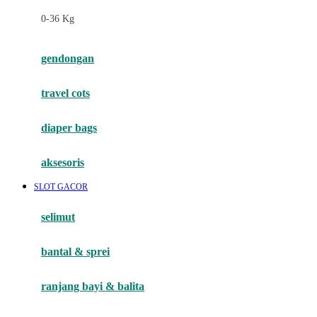
Felt So Sweet
0-36 Kg
Fisher Price
Flipper
gendongan
Friends Of Sally
travel cots
G
diaper bags
Gb
Geko
aksesoris
Graco
SLOT GACOR
Gund
selimut
H
bantal & sprei
Habbie
Haenim
ranjang bayi & balita
Happy Horse