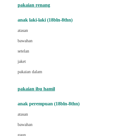
pakaian renang
Bumkins
anak laki-laki (18bln-8thn)
C
atasan
Cetaphil
bawahan
Chicco
setelan
Childlife
jaket
Clevamama
pakaian dalam
Cocolatte
Cottonseeds
pakaian ibu hamil
Cozy N Safe
anak perempuan (18bln-8thn)
Crane
atasan
Cybex
bawahan
D
gaun