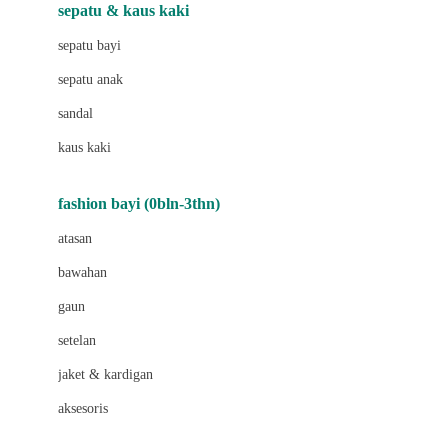
Beauty Barn
sepatu & kaus kaki
Bio Oil
sepatu bayi
Biolane
sepatu anak
Bite Fighters
sandal
Bizzi Growin
kaus kaki
Blackmores
fashion bayi (0bln-3thn)
Blooming Marvellous
atasan
Bonnels
bawahan
Bravado
gaun
Bruder
setelan
Brush Baby
jaket & kardigan
Buds Organics
aksesoris
Bugaboo
Buggygear