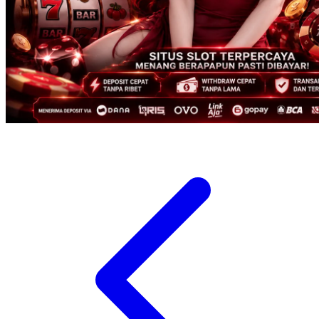
Xootz
Y
Yamatoya
Z
Zaxy
Zoggs
0-9
4Moms
59S