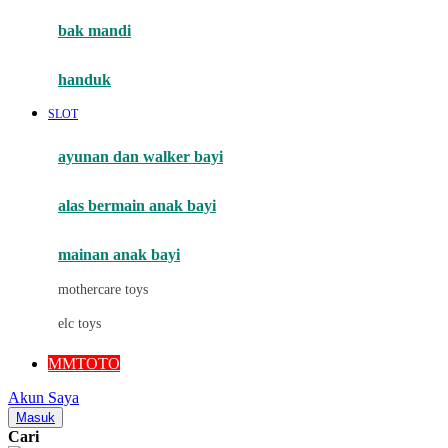
Moby
bak mandi
Momami
handuk
Mothercare
SLOT
Mustela
ayunan dan walker bayi
My Buddy Tag
My K
alas bermain anak bayi
N
mainan anak bayi
Naif
mothercare toys
Nike
elc toys
Nordic Natural
MMTOTO
Nuby
Akun Saya
Nuna
Masuk
Cari