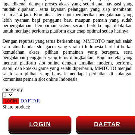
juga dikenal dengan proses akses yang sederhana, navigasi yang
Squishmallows
mudah dipahami, serta layanan pelanggan yang siap membantu
selama 24 jam. Kombinasi tersebut memberikan pengalaman yang
Starbooks
lebih nyaman bagi pengguna baru maupun pemain yang sudah
berpengalaman. Pembaruan sistem secara berkala juga dilakukan
Stick-O
untuk menjaga performa platform agar tetap optimal setiap harinya.
Stokke
Dengan reputasi yang terus berkembang, MMTOTO menjadi salah
Sudocrem
satu situs bandar slot gacor yang viral di Indonesia hari ini berkat
kemudahan akses, pilihan permainan yang beragam, serta
Sumimo
pengalaman pengguna yang terus ditingkatkan. Bagi mereka yang
mencari platform slot online dengan tampilan modern, performa
Sunnylife
stabil, dan koleksi game yang selalu diperbarui, MMTOTO menjadi
salah satu pilihan yang banyak mendapat perhatian di kalangan
Sun-Staches
komunitas pemain slot online Indonesia.
Swimava
choose qty
T
DAFTAR
LOGIN
Share product:
Tommee Tippee
Trunki
LOGIN
DAFTAR
Tutti Bambini