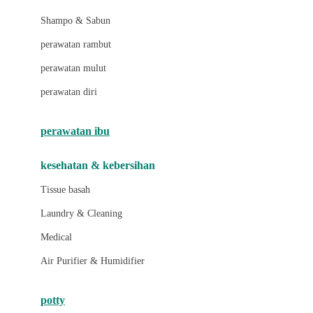
London Taxi
Shampo & Sabun
Love To Dream
perawatan rambut
perawatan mulut
M
perawatan diri
Magformers
Mama's Choice
perawatan ibu
Mamas&Papas
kesehatan & kebersihan
Mamaway
Tissue basah
Maxi Cosi
Laundry & Cleaning
Megabloks
Medical
Micro
Air Purifier & Humidifier
MiDeer
Mimi & Lula
potty
Mini Monkey