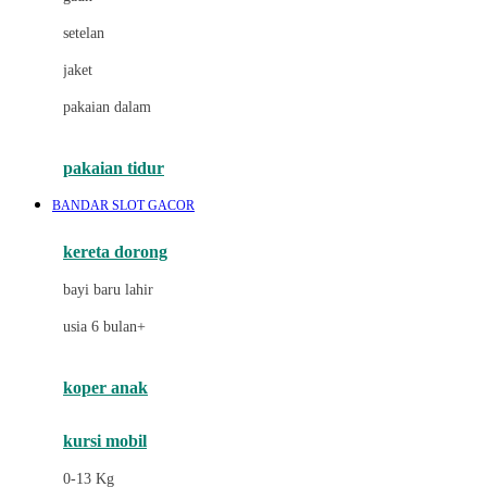
Dae Organics
setelan
Docare
jaket
Doona
pakaian dalam
Down To Earth
Drew
pakaian tidur
Dr. Brown's
BANDAR SLOT GACOR
E
kereta dorong
ELC
bayi baru lahir
Ergobaby
usia 6 bulan+
Expert Care
koper anak
Ezyroller
kursi mobil
F
0-13 Kg