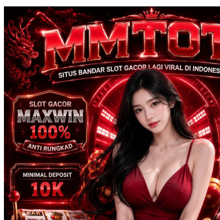
Twistshake
TY Toys
U
V
Veja
Vitaflow
Vtech
W
Waterland
Wellness
X