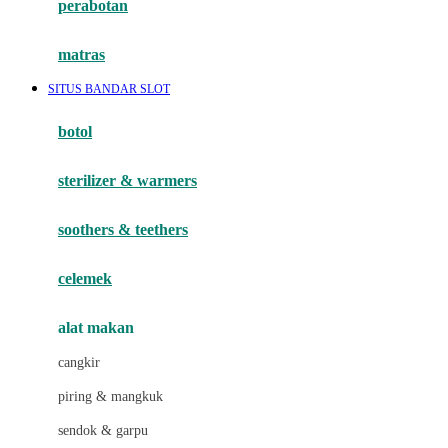
perabotan
Happy Tummy
Hauck
matras
Havaianas
SITUS BANDAR SLOT
Hegen
botol
Hot Wheels
sterilizer & warmers
Hybrid
soothers & teethers
I
Inlacta DHA
celemek
Interlac
alat makan
Ivenet
cangkir
J
piring & mangkuk
Jack N Jill
sendok & garpu