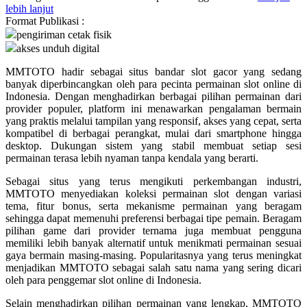
lebih lanjut
Q
Format Publikasi :
pengiriman cetak fisik
QV Baby
akses unduh digital
MMTOTO hadir sebagai situs bandar slot gacor yang sedang
R
banyak diperbincangkan oleh para pecinta permainan slot online di
Indonesia. Dengan menghadirkan berbagai pilihan permainan dari
Real Shades
provider populer, platform ini menawarkan pengalaman bermain
yang praktis melalui tampilan yang responsif, akses yang cepat, serta
Red Castle
kompatibel di berbagai perangkat, mulai dari smartphone hingga
desktop. Dukungan sistem yang stabil membuat setiap sesi
Ribbon Madness
permainan terasa lebih nyaman tanpa kendala yang berarti.
S
Sebagai situs yang terus mengikuti perkembangan industri,
MMTOTO menyediakan koleksi permainan slot dengan variasi
Sebamed
tema, fitur bonus, serta mekanisme permainan yang beragam
sehingga dapat memenuhi preferensi berbagai tipe pemain. Beragam
Silver Cross
pilihan game dari provider ternama juga membuat pengguna
memiliki lebih banyak alternatif untuk menikmati permainan sesuai
Simply Idea
gaya bermain masing-masing. Popularitasnya yang terus meningkat
menjadikan MMTOTO sebagai salah satu nama yang sering dicari
Skip Hop
oleh para penggemar slot online di Indonesia.
Spectra
Selain menghadirkan pilihan permainan yang lengkap, MMTOTO