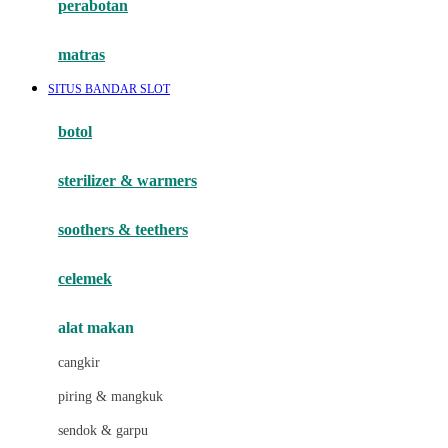
perabotan
Happy Tummy
Hauck
matras
Havaianas
SITUS BANDAR SLOT
Hegen
botol
Hot Wheels
sterilizer & warmers
Hybrid
soothers & teethers
I
Inlacta DHA
celemek
Interlac
alat makan
Ivenet
cangkir
J
piring & mangkuk
Jack N Jill
sendok & garpu