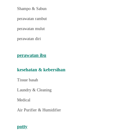
London Taxi
Shampo & Sabun
Love To Dream
perawatan rambut
perawatan mulut
M
perawatan diri
Magformers
Mama's Choice
perawatan ibu
Mamas&Papas
kesehatan & kebersihan
Mamaway
Tissue basah
Maxi Cosi
Laundry & Cleaning
Megabloks
Medical
Micro
Air Purifier & Humidifier
MiDeer
Mimi & Lula
potty
Mini Monkey