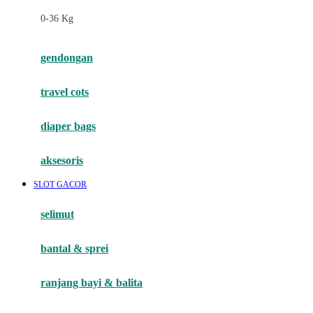
Felt So Sweet
0-36 Kg
Fisher Price
Flipper
gendongan
Friends Of Sally
travel cots
G
diaper bags
Gb
Geko
aksesoris
Graco
SLOT GACOR
Gund
selimut
H
bantal & sprei
Habbie
Haenim
ranjang bayi & balita
Happy Horse