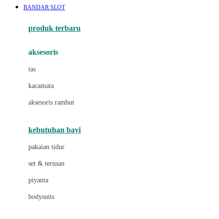
BANDAR SLOT
Azetabio
produk terbaru
B
aksesoris
Baabaasheepz
tas
Babiators
kacamata
Baby Dove
aksesoris rambut
Baby Jogger
Baby Rovega
kebutuhan bayi
Babybee
pakaian tidur
Banana Boat
set & terusan
Banz
piyama
Barbie
bodysuits
Beaba