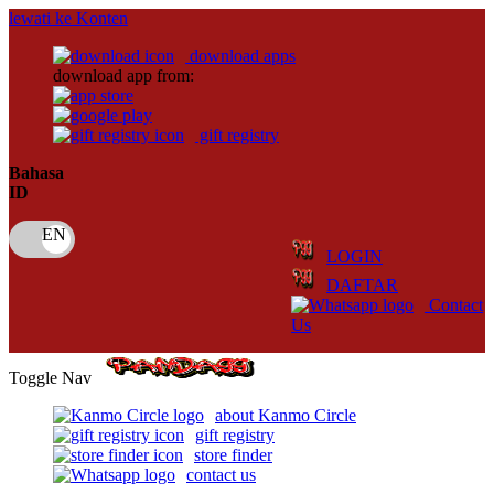
lewati ke Konten
download apps
download app from:
gift registry
Bahasa
ID
LOGIN
DAFTAR
Contact
Us
Toggle Nav
about Kanmo Circle
gift registry
store finder
contact us