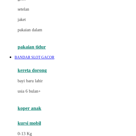
Dae Organics
setelan
Docare
jaket
Doona
pakaian dalam
Down To Earth
Drew
pakaian tidur
Dr. Brown's
BANDAR SLOT GACOR
E
kereta dorong
ELC
bayi baru lahir
Ergobaby
usia 6 bulan+
Expert Care
koper anak
Ezyroller
kursi mobil
F
0-13 Kg