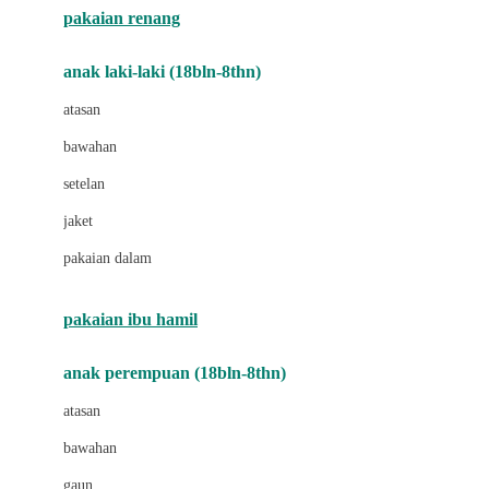
pakaian renang
Bumkins
anak laki-laki (18bln-8thn)
C
atasan
Cetaphil
bawahan
Chicco
setelan
Childlife
jaket
Clevamama
pakaian dalam
Cocolatte
Cottonseeds
pakaian ibu hamil
Cozy N Safe
anak perempuan (18bln-8thn)
Crane
atasan
Cybex
bawahan
D
gaun