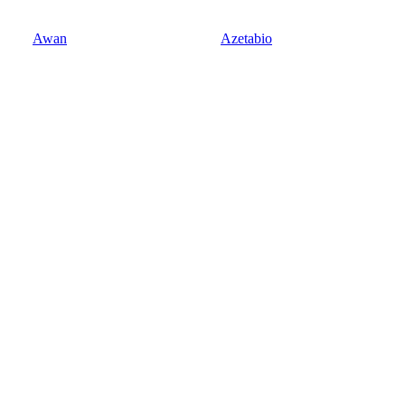
Awan
Azetabio