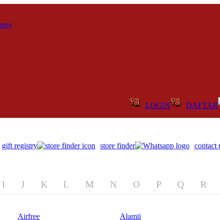
istry
LOGIN
DAFTAR
gift registry
store finder
contact 
I
J
K
L
M
N
O
P
Q
R
Airfree
Alamii