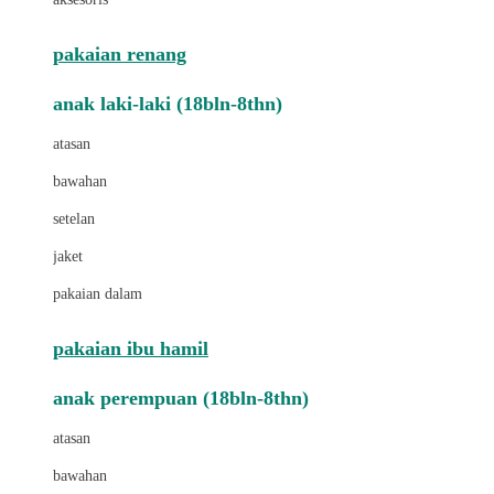
pakaian renang
anak laki-laki (18bln-8thn)
atasan
bawahan
setelan
jaket
pakaian dalam
pakaian ibu hamil
anak perempuan (18bln-8thn)
atasan
bawahan