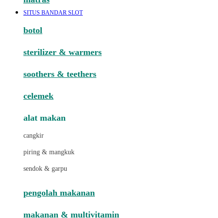
SITUS BANDAR SLOT
botol
sterilizer & warmers
soothers & teethers
celemek
alat makan
cangkir
piring & mangkuk
sendok & garpu
pengolah makanan
makanan & multivitamin