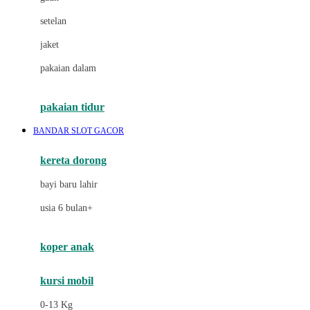
Dae Organics
setelan
Docare
jaket
Doona
pakaian dalam
Down To Earth
Drew
pakaian tidur
Dr. Brown's
BANDAR SLOT GACOR
E
kereta dorong
ELC
bayi baru lahir
Ergobaby
usia 6 bulan+
Expert Care
koper anak
Ezyroller
kursi mobil
F
0-13 Kg