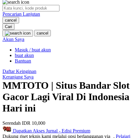
O
Pencarian Lanjutan
Oh Ma Grain
cancel
Okiedog
Cari
cancel
P
Akun Saya
Masuk / buat akun
Peachy
buat akun
Phil & Ted's
Bantuan
Philips Avent
Daftar Keinginan
Keranjang Saya
Pigeon
MMTOTO | Situs Bandar Slot
Playgro
Gacor Lagi Viral Di Indonesia
Poled Global
Hari ini
Ponycycle
Serendah
IDR 10,000
Puma
Dapatkan Akses
Jurnal
-
Edisi Premium
Pureats
Dukung riset teknis kami melalui opsi berlangganan via
.
Pelajari