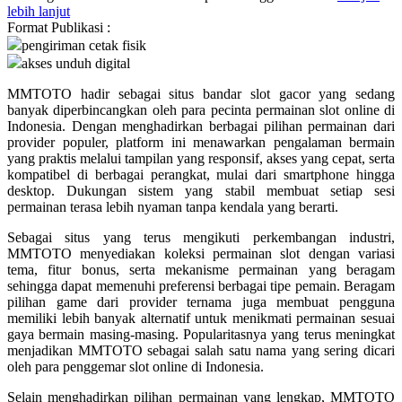
lebih lanjut
Q
Format Publikasi :
pengiriman cetak fisik
QV Baby
akses unduh digital
MMTOTO hadir sebagai situs bandar slot gacor yang sedang
R
banyak diperbincangkan oleh para pecinta permainan slot online di
Indonesia. Dengan menghadirkan berbagai pilihan permainan dari
Real Shades
provider populer, platform ini menawarkan pengalaman bermain
yang praktis melalui tampilan yang responsif, akses yang cepat, serta
Red Castle
kompatibel di berbagai perangkat, mulai dari smartphone hingga
desktop. Dukungan sistem yang stabil membuat setiap sesi
Ribbon Madness
permainan terasa lebih nyaman tanpa kendala yang berarti.
S
Sebagai situs yang terus mengikuti perkembangan industri,
MMTOTO menyediakan koleksi permainan slot dengan variasi
Sebamed
tema, fitur bonus, serta mekanisme permainan yang beragam
sehingga dapat memenuhi preferensi berbagai tipe pemain. Beragam
Silver Cross
pilihan game dari provider ternama juga membuat pengguna
memiliki lebih banyak alternatif untuk menikmati permainan sesuai
Simply Idea
gaya bermain masing-masing. Popularitasnya yang terus meningkat
menjadikan MMTOTO sebagai salah satu nama yang sering dicari
Skip Hop
oleh para penggemar slot online di Indonesia.
Spectra
Selain menghadirkan pilihan permainan yang lengkap, MMTOTO