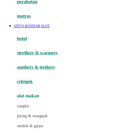
perabotan
Happy Tummy
Hauck
matras
Havaianas
SITUS BANDAR SLOT
Hegen
botol
Hot Wheels
sterilizer & warmers
Hybrid
soothers & teethers
I
Inlacta DHA
celemek
Interlac
alat makan
Ivenet
cangkir
J
piring & mangkuk
Jack N Jill
sendok & garpu