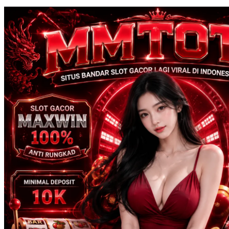
Twistshake
TY Toys
U
V
Veja
Vitaflow
Vtech
W
Waterland
Wellness
X