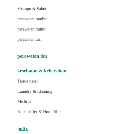
London Taxi
Shampo & Sabun
Love To Dream
perawatan rambut
perawatan mulut
M
perawatan diri
Magformers
Mama's Choice
perawatan ibu
Mamas&Papas
kesehatan & kebersihan
Mamaway
Tissue basah
Maxi Cosi
Laundry & Cleaning
Megabloks
Medical
Micro
Air Purifier & Humidifier
MiDeer
Mimi & Lula
potty
Mini Monkey