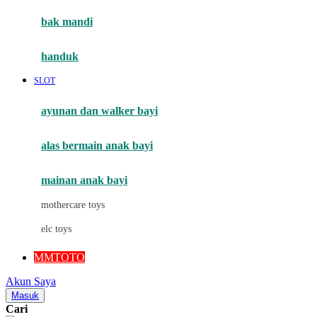
Moby
bak mandi
Momami
handuk
Mothercare
SLOT
Mustela
ayunan dan walker bayi
My Buddy Tag
My K
alas bermain anak bayi
N
mainan anak bayi
Naif
mothercare toys
Nike
elc toys
Nordic Natural
MMTOTO
Nuby
Akun Saya
Nuna
Masuk
Cari