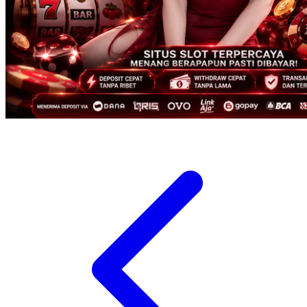
Xootz
Y
Yamatoya
Z
Zaxy
Zoggs
0-9
4Moms
59S