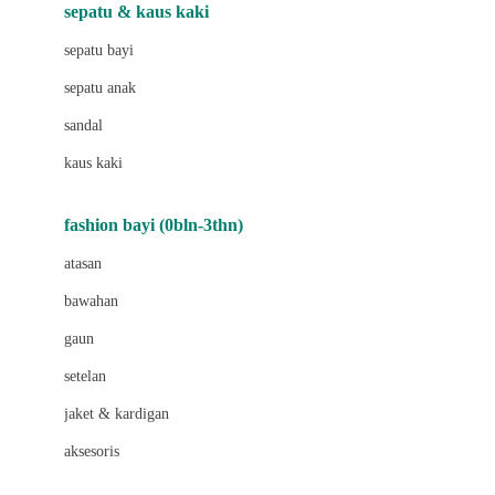
Beauty Barn
sepatu & kaus kaki
Bio Oil
sepatu bayi
Biolane
sepatu anak
Bite Fighters
sandal
Bizzi Growin
kaus kaki
Blackmores
fashion bayi (0bln-3thn)
Blooming Marvellous
atasan
Bonnels
bawahan
Bravado
gaun
Bruder
setelan
Brush Baby
jaket & kardigan
Buds Organics
aksesoris
Bugaboo
Buggygear