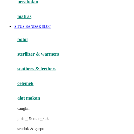
perabotan
Happy Tummy
Hauck
matras
Havaianas
SITUS BANDAR SLOT
Hegen
botol
Hot Wheels
sterilizer & warmers
Hybrid
soothers & teethers
I
Inlacta DHA
celemek
Interlac
alat makan
Ivenet
cangkir
J
piring & mangkuk
Jack N Jill
sendok & garpu