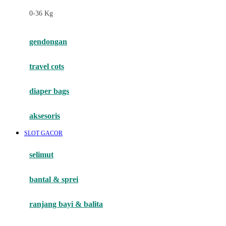
Felt So Sweet
0-36 Kg
Fisher Price
Flipper
gendongan
Friends Of Sally
travel cots
G
diaper bags
Gb
Geko
aksesoris
Graco
SLOT GACOR
Gund
selimut
H
bantal & sprei
Habbie
Haenim
ranjang bayi & balita
Happy Horse