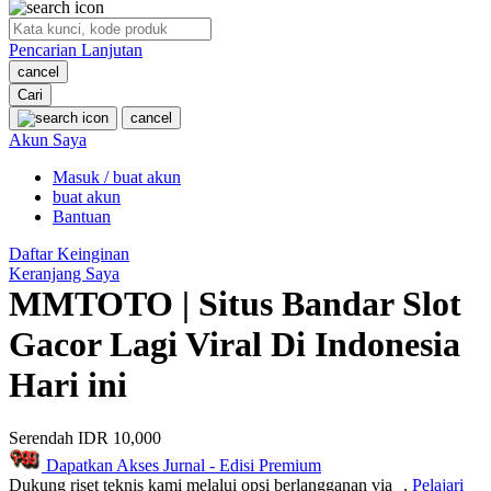
O
Pencarian Lanjutan
Oh Ma Grain
cancel
Okiedog
Cari
cancel
P
Akun Saya
Masuk / buat akun
Peachy
buat akun
Phil & Ted's
Bantuan
Philips Avent
Daftar Keinginan
Keranjang Saya
Pigeon
MMTOTO | Situs Bandar Slot
Playgro
Gacor Lagi Viral Di Indonesia
Poled Global
Hari ini
Ponycycle
Serendah
IDR 10,000
Puma
Dapatkan Akses
Jurnal
-
Edisi Premium
Pureats
Dukung riset teknis kami melalui opsi berlangganan via
.
Pelajari